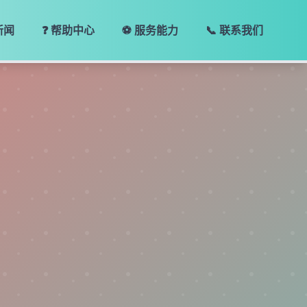
新闻
❓ 帮助中心
⚽ 服务能力
📞 联系我们