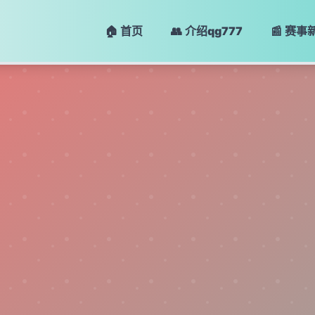
🏠 首页
👥 介绍
qg777
📰 赛事